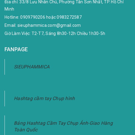
Địa chỉ:
33/8 Lưu Nhân Chú, Phường Tân Sơn Nhất, TP. Hồ Chí
Minh
Hotline:
0909790206
hoặc
0983272587
Email:
sieuphammica.com@gmail.com
Giờ Làm Việc: T2-T7, Sáng 8h30-12h Chiều 1h30-5h
FANPAGE
SIEUPHAMMICA
Hashtag cầm tay Chụp hình
Bảng Hashtag Cầm Tay Chụp Ảnh-Giao Hàng
Toàn Quốc