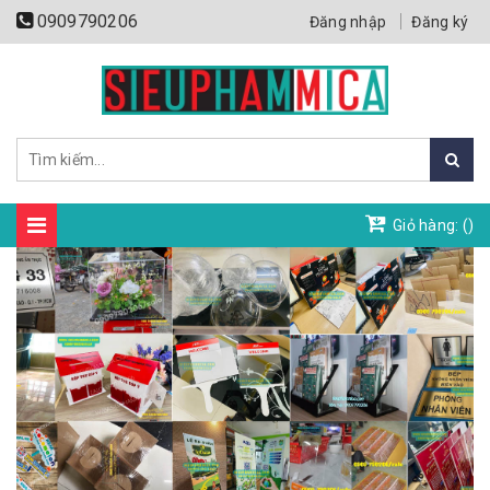
0909790206
Đăng nhập
Đăng ký
Giỏ hàng: (
)