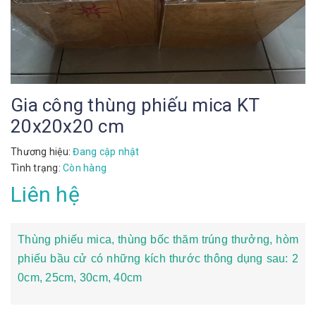
Gia công thùng phiếu mica KT
20x20x20 cm
Thương hiệu:
Đang cập nhật
Tình trạng:
Còn hàng
Liên hệ
Thùng phiếu mica, thùng bốc thăm trúng thưởng, hòm
phiếu bầu cử có những kích thước thông dụng sau: 2
0cm, 25cm, 30cm, 40cm