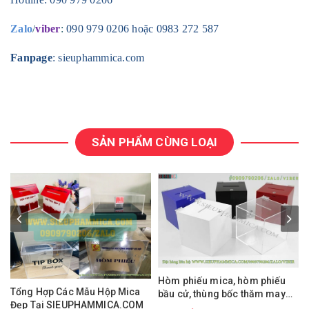
Zalo
/
viber
:
090 979 0206 hoặc 0983 272 587
Fanpage
: sieuphammica.com
SẢN PHẨM CÙNG LOẠI
Hòm phiếu mica, hòm phiếu
Tổng Hợp Các Mẫu Hộp Mica
bầu cử, thùng bốc thăm may
Đẹp Tại SIEUPHAMMICA.COM
mắn