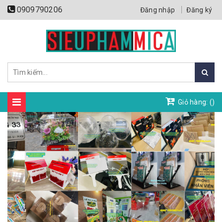
0909790206
Đăng nhập
Đăng ký
Giỏ hàng: (
)