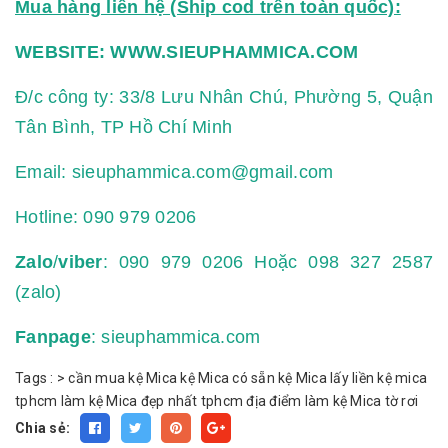
Mua hàng liên hệ (Ship cod trên toàn quốc):
WEBSITE:
WWW.SIEUPHAMMICA.COM
Đ/c công ty: 33/8 Lưu Nhân Chú, Phường 5, Quận
Tân Bình, TP Hồ Chí Minh
Email:
sieuphammica.com@gmail.com
Hotline:
090 979 0206
Zalo
/
viber
: 090 979 0206 Hoặc 098 327 2587
(zalo)
Fanpage
: sieuphammica.com
Tags :
>
cần mua kệ Mica
kệ Mica có sẵn
kệ Mica lấy liền
kệ mica
tphcm
làm kệ Mica đẹp nhất tphcm
địa điểm làm kệ Mica tờ rơi
Chia sẻ: