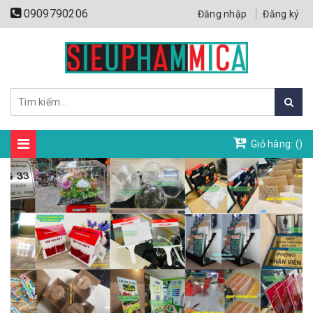
0909790206
Đăng nhập
Đăng ký
Giỏ hàng: (
)