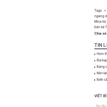
Tags :
>
ngang
c
Mica
kệ
bán kệ 
Chia sẻ
TIN 
Hòm th
Bìa kẹ
Bảng c
Nên là
Biển c
VIẾT B