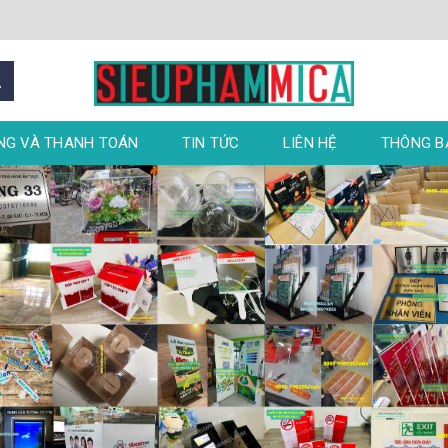
NG VÀ THANH TOÁN
TIN TỨC
LIÊN HỆ
THÔNG 