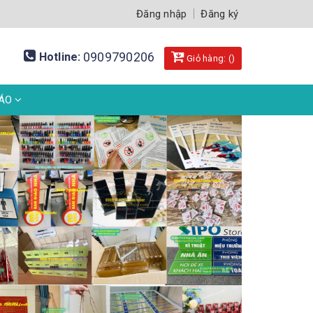
Đăng nhập
Đăng ký
0909790206
Hotline:
Giỏ hàng: (
)
BÁO