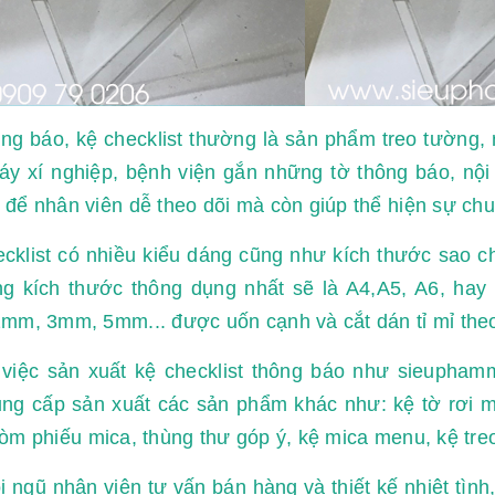
ng báo, kệ checklist thường là sản phẩm treo tường,
y xí nghiệp, bệnh viện gắn những tờ thông báo, nội qu
để nhân viên dễ theo dõi mà còn giúp thể hiện sự chuy
cklist có nhiều kiểu dáng cũng như kích thước sao 
g kích thước thông dụng nhất sẽ là A4,A5, A6, hay 
mm, 3mm, 5mm... được uốn cạnh và cắt dán tỉ mỉ the
việc sản xuất kệ checklist thông báo như sieuphamm
ung cấp sản xuất các sản phẩm khác như: kệ tờ rơi 
òm phiếu mica, thùng thư góp ý, kệ mica menu, kệ treo
i ngũ nhân viên tư vấn bán hàng và thiết kế nhiệt tìn