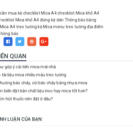
cần mua kệ checklist Mica A4
checklist Mica khổ A4
hecklist Mica khổ A4 đứng
kệ dán Thông báo bằng
 Mica A4 treo tường
kệ Mica menu treo tường
địa điểm
Thông báo
:
LIÊN QUAN
ư góp ý cải tiến mica mái nhà
p tài liệu mica nhiều màu treo tường
huông báo cháy, còi báo cháy bằng nhựa mica
m biển đặt bàn chất liệu inoc hay mica tốt hơn?
ấm hút thuốc nên đặt ở đâu?
ÌNH LUẬN CỦA BẠN: