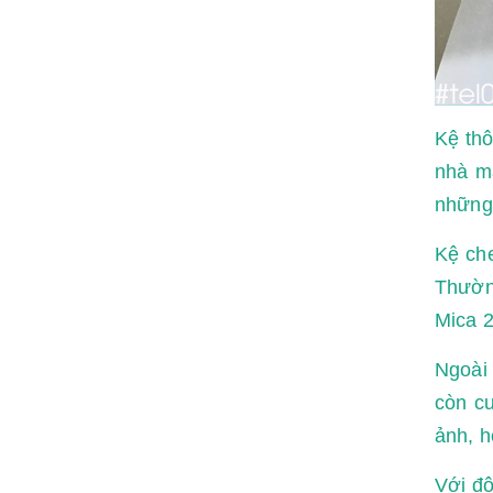
Kệ thô
nhà má
những 
Kệ che
Thườn
Mica 2
Ngoài 
còn c
ảnh, h
Với độ