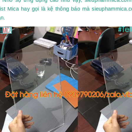
list Mica hay gọi là kệ thông báo mà sieuphammica.
n.