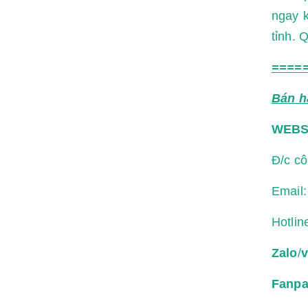
ngay k
tỉnh. 
====
Bán h
WEBS
Đ/c c
Email
Hotlin
Zalo
/
v
Fanp