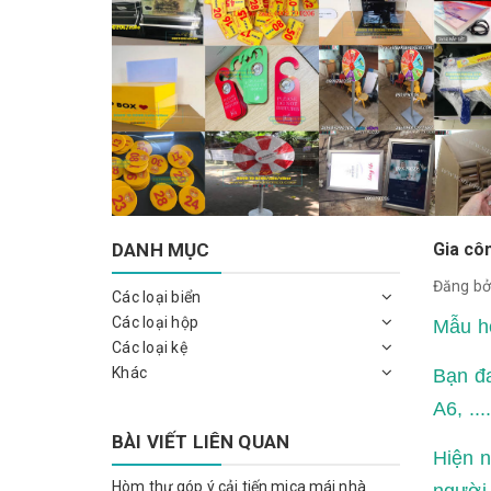
DANH MỤC
Gia cô
Đăng bở
Các loại biển
Các loại hộp
Mẫu hộ
Các loại kệ
Khác
Bạn đa
A6, ..
BÀI VIẾT LIÊN QUAN
Hiện n
Hòm thư góp ý cải tiến mica mái nhà
người