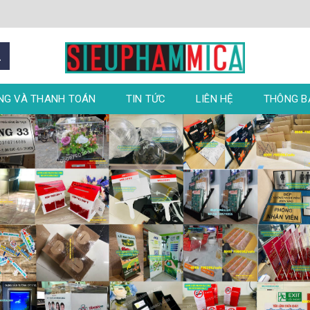
NG VÀ THANH TOÁN
TIN TỨC
LIÊN HỆ
THÔNG 