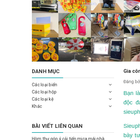
DANH MỤC
Gia cô
Đăng bở
Các loại biển
Các loại hộp
Bạn l
Các loại kệ
độc đ
Khác
sieup
BÀI VIẾT LIÊN QUAN
Sieup
bày t
Hòm thư góp ý cải tiến mica mái nhà