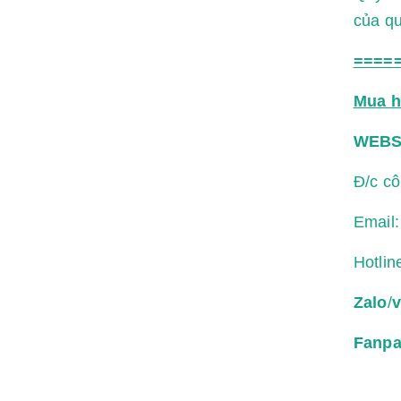
của qu
====
Mua h
WEBS
Đ/c c
Email
Hotlin
Zalo
/
v
Fanp