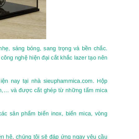
nhẹ, sáng bóng, sang trọng và bền chắc.
ông nghệ hiện đại cắt khắc lazer tạo nên
iện nay tại nhà sieuphammica.com. Hộp
m,… và được cắt ghép từ những tấm mica
ác sản phẩm biển inox, biển mica, vòng
ên hệ, chúng tôi sẽ đáp ứng ngay yêu cầu