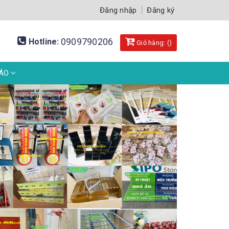
Đăng nhập
Đăng ký
0909790206
Hotline:
Giỏ hàng: (
)
BÁO