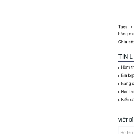
Tags :
>
bằng mi
Chia sẻ
TIN 
Hòm th
Bìa kẹ
Bảng c
Nên là
Biển c
VIẾT B