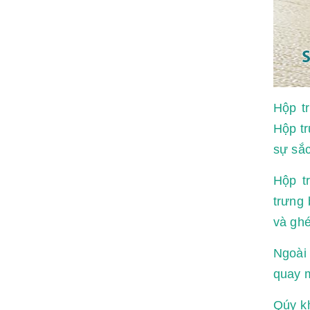
Hộp t
Hộp tr
sự sắc
Hộp t
trưng
và ghé
Ngoài
quay 
Qúy kh