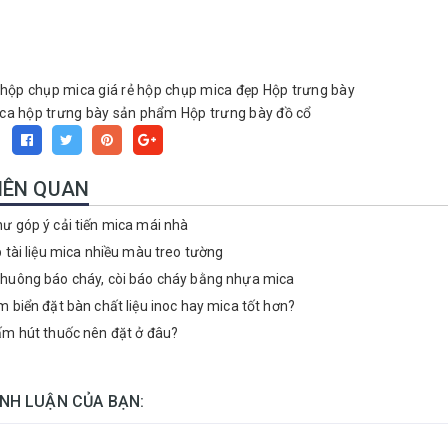
hộp chụp mica giá rẻ
hộp chụp mica đẹp
Hộp trưng bày
ca
hộp trưng bày sản phẩm
Hộp trưng bày đồ cổ
:
LIÊN QUAN
ư góp ý cải tiến mica mái nhà
p tài liệu mica nhiều màu treo tường
huông báo cháy, còi báo cháy bằng nhựa mica
m biển đặt bàn chất liệu inoc hay mica tốt hơn?
ấm hút thuốc nên đặt ở đâu?
ÌNH LUẬN CỦA BẠN: