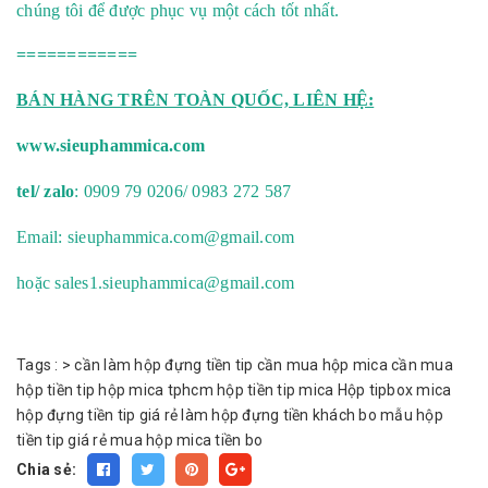
chúng tôi để được phục vụ một cách tốt nhất.
============
BÁN HÀNG TRÊN TOÀN QUỐC, LIÊN HỆ:
www.sieuphammica.com
tel/ zalo
: 0909 79 0206/ 0983 272 587
Email:
sieuphammica.com@gmail.com
hoặc
sales1.sieuphammica@gmail.com
Tags :
>
cần làm hộp đựng tiền tip
cần mua hộp mica
cần mua
hộp tiền tip
hộp mica tphcm
hộp tiền tip mica
Hộp tipbox mica
hộp đựng tiền tip giá rẻ
làm hộp đựng tiền khách bo
mẫu hộp
tiền tip giá rẻ
mua hộp mica tiền bo
Chia sẻ: