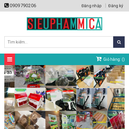
0909790206
Đăng nhập
Đăng ký
Giỏ hàng: (
)