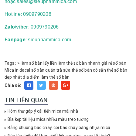
hoặc
sales@sieuphammica.com
Hotline:
0909790206
Zalo
/
viber
: 0909790206
Fanpage
: sieuphammica.com
Tags :
>
làm số bàn lấy liền
làm thẻ số bàn nhanh giá rẻ
số bàn
Mica in decal
số bàn quán trà sữa
thẻ số bàn có sẵn
thẻ số bàn
đẹp nhất
địa điểm làm thẻ số bàn
Chia sẻ:
TIN LIÊN QUAN
Hòm thư góp ý cải tiến mica mái nhà
Bìa kẹp tài liệu mica nhiều màu treo tường
Bảng chuông báo cháy, còi báo cháy bằng nhựa mica
Nên làm biển đặt bàn chất liệu inoc hay mica tốt hơn?