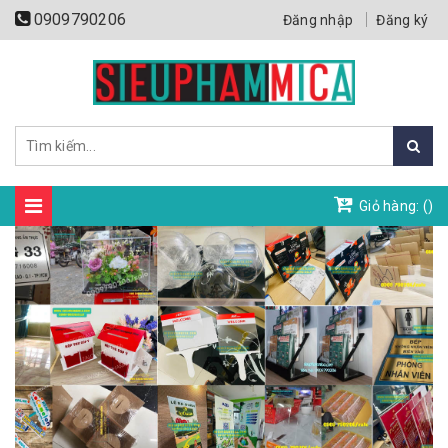
0909790206
Đăng nhập
Đăng ký
Giỏ hàng: (
)