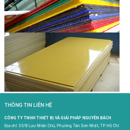
THÔNG TIN LIÊN HỆ
CÔNG TY TNHH THIẾT BỊ VÀ GIẢI PHÁP NGUYỄN BÁCH
Địa chỉ:
33/8 Lưu Nhân Chú, Phường Tân Sơn Nhất, TP. Hồ Chí