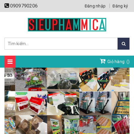
0909790206
Đăng nhập
Đăng ký
Giỏ hàng: (
)