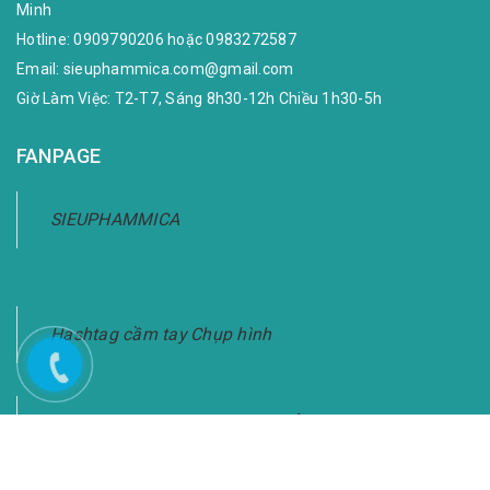
Minh
Hotline:
0909790206
hoặc
0983272587
Email:
sieuphammica.com@gmail.com
Giờ Làm Việc: T2-T7, Sáng 8h30-12h Chiều 1h30-5h
FANPAGE
SIEUPHAMMICA
Hashtag cầm tay Chụp hình
Bảng Hashtag Cầm Tay Chụp Ảnh-Giao Hàng
Toàn Quốc