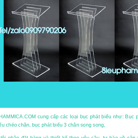
AMMICA.COM cung cấp các loại bục phát biểu như: Bục phá
ểu chéo chân, bục phát biểu 3 chân song song,
tôi nhận đặt hàng và thiết kế theo yêu cầu, tự hào về sả