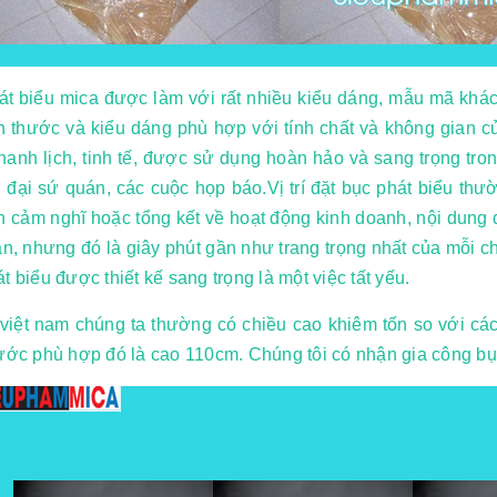
át biểu mica được làm với rất nhiều kiểu dáng, mẫu mã khá
h thước và kiểu dáng phù hợp với tính chất và không gian c
thanh lịch, tinh tế, được sử dụng hoàn hảo và sang trọng tron
 đại sứ quán, các cuộc họp báo.Vị trí đặt bục phát biểu thư
n cảm nghĩ hoặc tổng kết về hoạt động kinh doanh, nội dung 
an, nhưng đó là giây phút gần như trang trọng nhất của mỗi ch
t biểu được thiết kế sang trọng là một việc tất yếu.
việt nam chúng ta thường có chiều cao khiêm tốn so với các 
hước phù hợp đó là cao 110cm. Chúng tôi có nhận gia công b