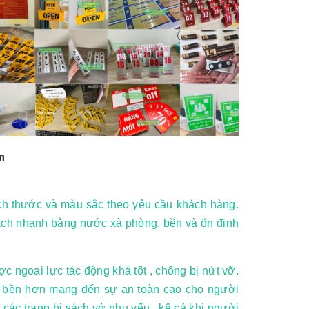
m
ch thước và màu sắc theo yêu cầu khách hàng.
sạch nhanh bằng nước xà phòng, bền và ổn định
c ngoại lực tác động khá tốt , chống bị nứt vỡ.
n, bền hơn mang đến sự an toàn cao cho người
các trang bị sách vở nhu yếu , kể cả khi người