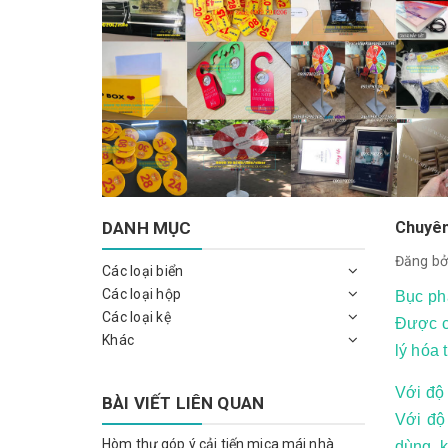
DANH MỤC
Chuyên
Đăng bở
Các loại biển
Các loại hộp
Bục ph
Các loại kệ
Được c
Khác
lý hóa 
Với độ 
BÀI VIẾT LIÊN QUAN
Với độ
Hòm thư góp ý cải tiến mica mái nhà
dùng. k