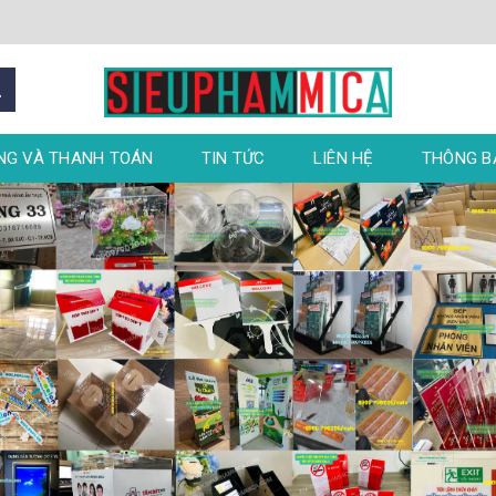
NG VÀ THANH TOÁN
TIN TỨC
LIÊN HỆ
THÔNG 