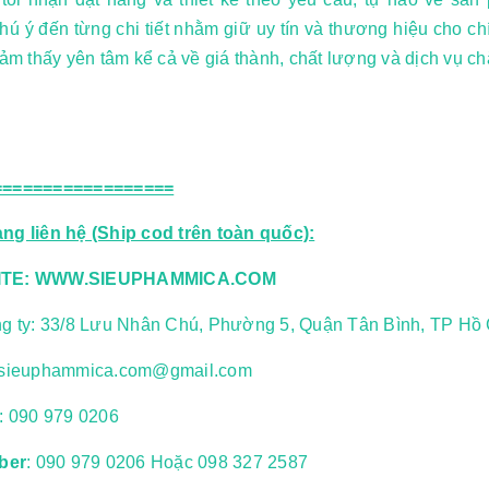
hú ý đến từng chi tiết nhằm giữ uy tín và thương hiệu cho c
cảm thấy yên tâm kể cả về giá thành, chất lượng và dịch vụ c
==================
ng liên hệ (Ship cod trên toàn quốc):
TE:
WWW.SIEUPHAMMICA.COM
ng ty: 33/8 Lưu Nhân Chú, Phường 5, Quận Tân Bình, TP Hồ 
sieuphammica.com@gmail.com
e:
090 979 0206
iber
: 090 979 0206 Hoặc 098 327 2587