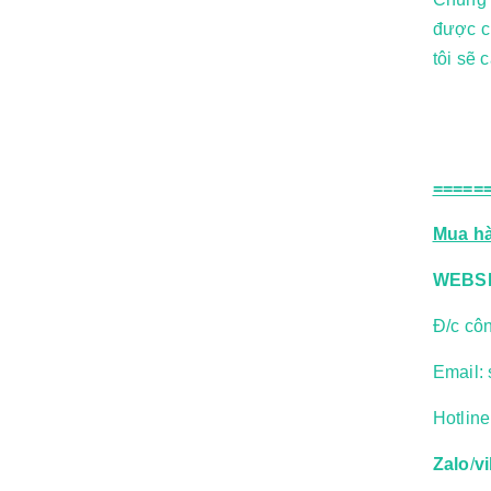
được c
tôi sẽ 
=====
Mua hà
WEBSI
Đ/c cô
Email:
Hotlin
Zalo
/
v