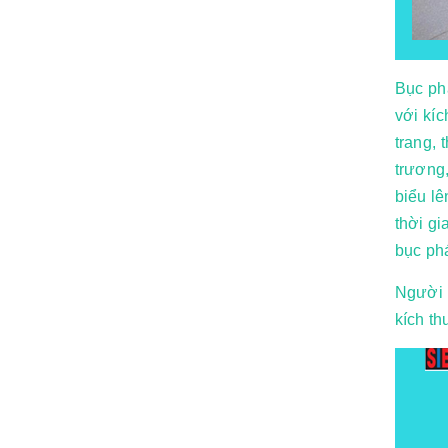
Bục ph
với kíc
trang, 
trương,
biểu lê
thời gi
bục phá
Người 
kích t