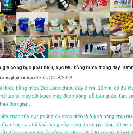
 gia công bục phát biểu, bục MC bằng mica trong dày 10m
i
sieupham mica
vào lúc 13/09/2019
át biểu bằng mica Đài Loan chiều dầy 8mm, 10mm, có đủ kí
hế tạo từ máy cắt laser, máy đánh bóng, dễ bảo quản, làm 
theo thời gian.
bền chắc của bục phát biểu mica diễn tả ở khả năng chịu đượ
 dày càng cao thì khả năng này càng được gia tăng tốt hơ
iểu dáng bục phát biểu nâng đỡ được khối lượng lớ, bày đặt 