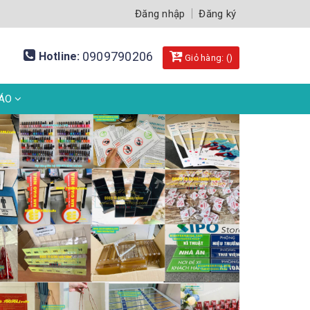
Đăng nhập
Đăng ký
0909790206
Hotline:
Giỏ hàng: (
)
BÁO