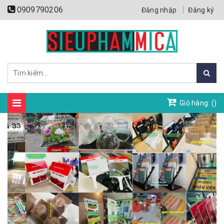
0909790206
Đăng nhập
Đăng ký
Giỏ hàng: (
)