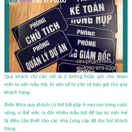
Quý khách chỉ cần mô tả ý tưởng hoặc gửi cho nhan
viên tư vấn mẫu mã, tư vấn sẽ tư vấn và báo giá cho quý
khách hàng.
Biển Mica quý khách có thể bắt gặp ở mọi nơi trong cuộc
sống, vì thế việc ra đời nhiều mẫu mã để tạo sự mới mẻ
là điều cần thiết cho các nhà cung cấp để thu hút khách
hàng.