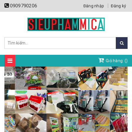
0909790206
Đăng nhập
Đăng ký
Giỏ hàng: (
)