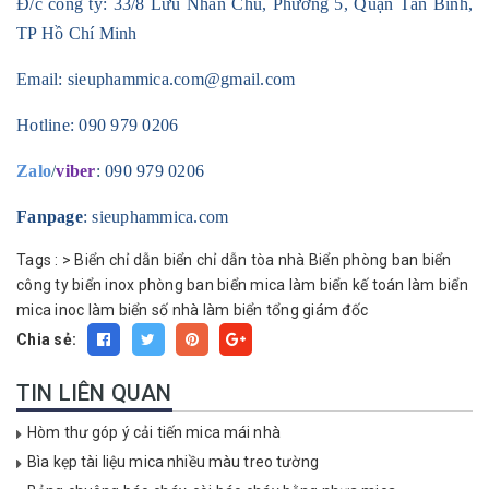
Đ/c công ty: 33/8 Lưu Nhân Chú, Phường 5, Quận Tân Bình,
TP Hồ Chí Minh
Email:
sieuphammica.com@gmail.com
Hotline:
090 979 0206
Zalo
/
viber
:
090 979 0206
Fanpage
: sieuphammica.com
Tags :
>
Biển chỉ dẫn
biển chỉ dẫn tòa nhà Biển phòng ban
biển
công ty
biển inox phòng ban
biển mica
làm biển kế toán
làm biển
mica inoc
làm biển số nhà
làm biển tổng giám đốc
Chia sẻ:
TIN LIÊN QUAN
Hòm thư góp ý cải tiến mica mái nhà
Bìa kẹp tài liệu mica nhiều màu treo tường