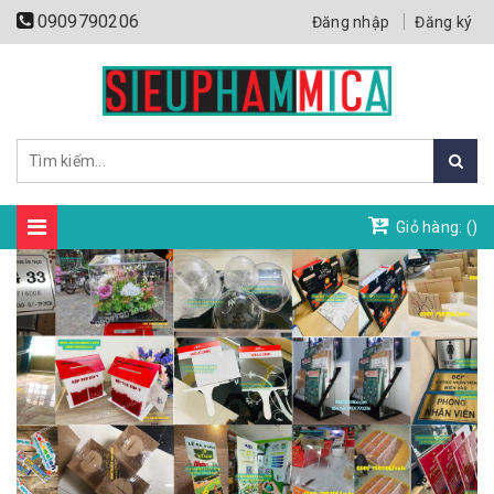
0909790206
Đăng nhập
Đăng ký
Giỏ hàng: (
)