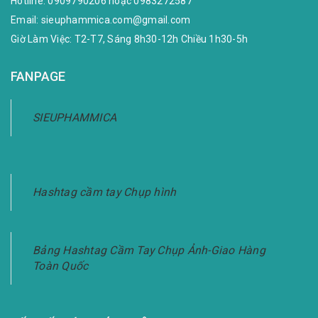
Hotline:
0909790206
hoặc
0983272587
Email:
sieuphammica.com@gmail.com
Giờ Làm Việc: T2-T7, Sáng 8h30-12h Chiều 1h30-5h
FANPAGE
SIEUPHAMMICA
Hashtag cầm tay Chụp hình
Bảng Hashtag Cầm Tay Chụp Ảnh-Giao Hàng
Toàn Quốc