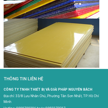
THÔNG TIN LIÊN HỆ
CÔNG TY TNHH THIẾT BỊ VÀ GIẢI PHÁP NGUYỄN BÁCH
Địa chỉ:
33/8 Lưu Nhân Chú, Phường Tân Sơn Nhất, TP. Hồ Chí
Minh