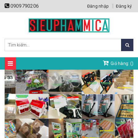
0909790206
Đăng nhập
Đăng ký
Giỏ hàng: (
)