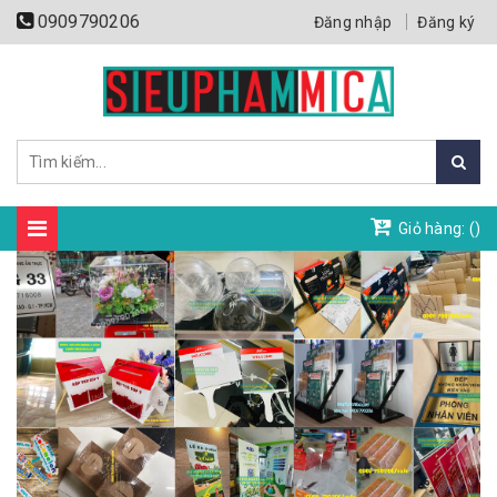
0909790206
Đăng nhập
Đăng ký
Giỏ hàng: (
)