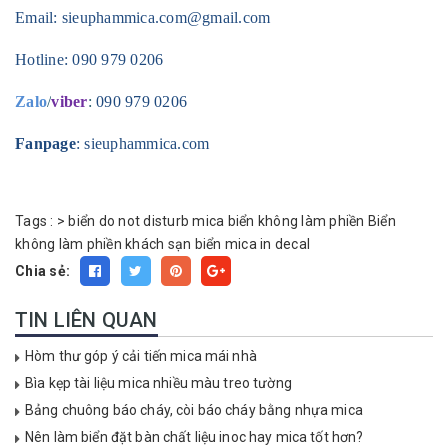
Email:
sieuphammica.com@gmail.com
Hotline:
090 979 0206
Zalo
/
viber
:
090 979 0206
Fanpage
: sieuphammica.com
Tags :
>
biển do not disturb mica
biển không làm phiền
Biển
không làm phiền khách sạn
biển mica in decal
Chia sẻ:
TIN LIÊN QUAN
Hòm thư góp ý cải tiến mica mái nhà
Bìa kẹp tài liệu mica nhiều màu treo tường
Bảng chuông báo cháy, còi báo cháy bằng nhựa mica
Nên làm biển đặt bàn chất liệu inoc hay mica tốt hơn?