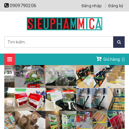
0909790206
Đăng nhập
Đăng ký
Giỏ hàng: (
)