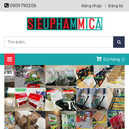
0909790206
Đăng nhập
Đăng ký
Giỏ hàng: (
)