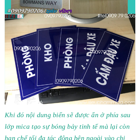
Khi đó nội dung biển sẽ được ẩn ở phía sau
lớp mica tạo sự bóng bảy tinh tế mà lại còn
hạn chế tối đa tác động bên ngoài vào chi