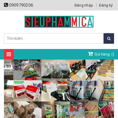
0909790206
Đăng nhập
Đăng ký
Giỏ hàng: (
)