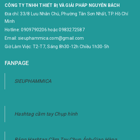
CÔNG TY TNHH THIẾT BỊ VÀ GIẢI PHÁP NGUYỄN BÁCH
Địa chỉ:
33/8 Lưu Nhân Chú, Phường Tân Sơn Nhất, TP. Hồ Chí
Minh
Hotline:
0909790206
hoặc
0983272587
Email:
sieuphammica.com@gmail.com
Giờ Làm Việc: T2-T7, Sáng 8h30-12h Chiều 1h30-5h
FANPAGE
SIEUPHAMMICA
Hashtag cầm tay Chụp hình
Bảng Hashtag Cầm Tay Chụp Ảnh-Giao Hàng