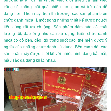
phương là ai. Chính vì thế, việc giới thiệu và làm việc
cũng sẽ không mất quá nhiều thời gian và trở nên dễ
dàng hơn. Hiện nay, trên thị trường, các sản phẩm biển
chức danh mica là một trong những thiết kế được người
tiêu dùng rất ưa chuộng. Sản phẩm đảm bảo có chất
lượng tốt, đáp ứng nhu cầu sử dụng. Biển chức danh
mica có độ bền, dẻo, độ trong suốt cao, thể hiện được ý
nghĩa của những chức danh sử dụng. Bên cạnh đó, các
sản phẩm này được thiết kế với nhiều hình dáng bắt mắt,
màu sắc đa dạng khác nhau.