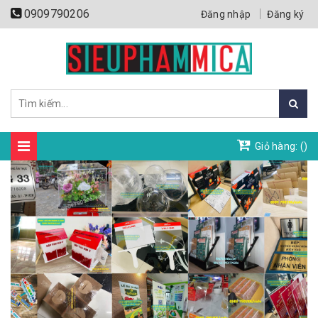
0909790206
Đăng nhập
Đăng ký
Giỏ hàng: (
)