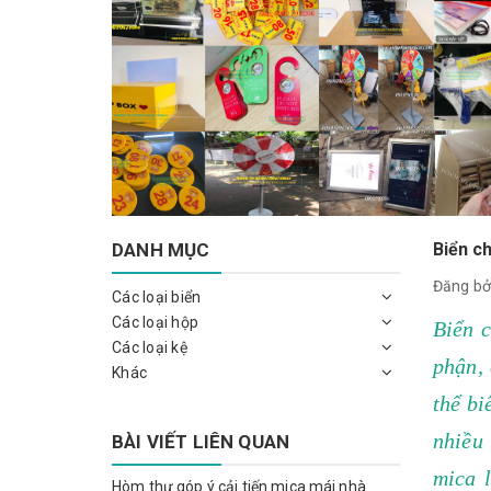
DANH MỤC
Biển c
Đăng bở
Các loại biển
Các loại hộp
Biển 
Các loại kệ
phận, 
Khác
thể bi
nhiều
BÀI VIẾT LIÊN QUAN
mica 
Hòm thư góp ý cải tiến mica mái nhà