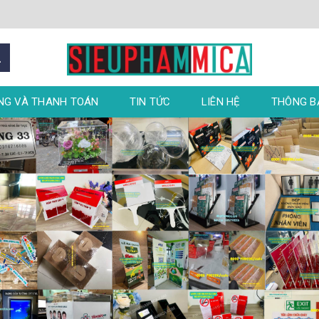
NG VÀ THANH TOÁN
TIN TỨC
LIÊN HỆ
THÔNG 