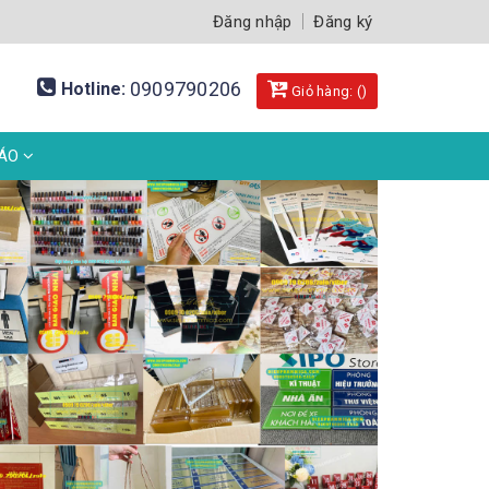
Đăng nhập
Đăng ký
0909790206
Hotline:
Giỏ hàng: (
)
BÁO