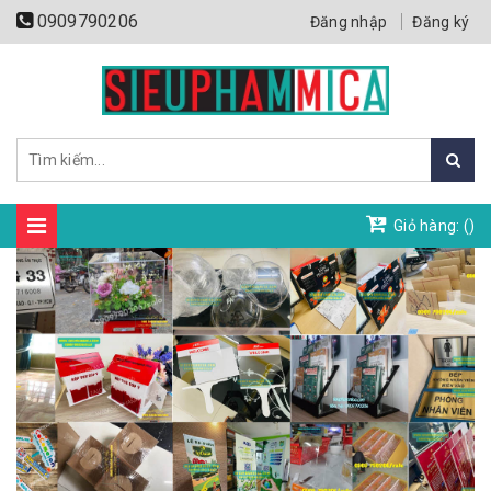
0909790206
Đăng nhập
Đăng ký
Giỏ hàng: (
)