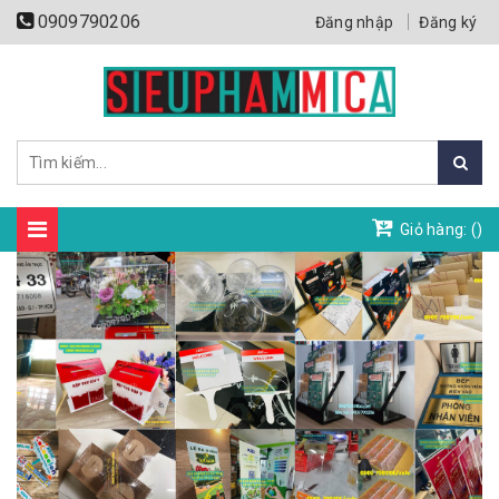
0909790206
Đăng nhập
Đăng ký
Giỏ hàng: (
)