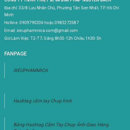
CÔNG TY TNHH THIẾT BỊ VÀ GIẢI PHÁP NGUYỄN BÁCH
Địa chỉ:
33/8 Lưu Nhân Chú, Phường Tân Sơn Nhất, TP. Hồ Chí
Minh
Hotline:
0909790206
hoặc
0983272587
Email:
sieuphammica.com@gmail.com
Giờ Làm Việc: T2-T7, Sáng 8h30-12h Chiều 1h30-5h
FANPAGE
SIEUPHAMMICA
Hashtag cầm tay Chụp hình
Bảng Hashtag Cầm Tay Chụp Ảnh-Giao Hàng