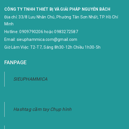
CÔNG TY TNHH THIẾT BỊ VÀ GIẢI PHÁP NGUYỄN BÁCH
Địa chỉ:
33/8 Lưu Nhân Chú, Phường Tân Sơn Nhất, TP. Hồ Chí
Minh
Hotline:
0909790206
hoặc
0983272587
Email:
sieuphammica.com@gmail.com
Giờ Làm Việc: T2-T7, Sáng 8h30-12h Chiều 1h30-5h
FANPAGE
SIEUPHAMMICA
Hashtag cầm tay Chụp hình