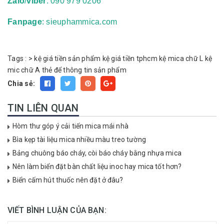
Zalo
/
viber
: 090 979 0206
Fanpage
: sieuphammica.com
Tags :
>
kệ giá tiền sản phẩm
kệ giá tiền tphcm
kệ mica chữ L
kệ
mic chữ A
thẻ để thông tin sản phẩm
Chia sẻ:
TIN LIÊN QUAN
Hòm thư góp ý cải tiến mica mái nhà
Bìa kẹp tài liệu mica nhiều màu treo tường
Bảng chuông báo cháy, còi báo cháy bằng nhựa mica
Nên làm biển đặt bàn chất liệu inoc hay mica tốt hơn?
Biển cấm hút thuốc nên đặt ở đâu?
VIẾT BÌNH LUẬN CỦA BẠN: