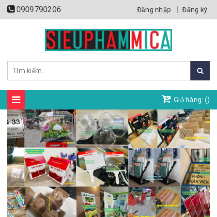
0909790206
Đăng nhập
Đăng ký
Giỏ hàng: (
)