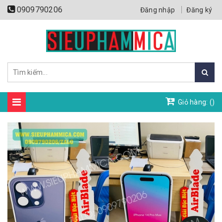
0909790206
Đăng nhập
Đăng ký
Giỏ hàng: (
)