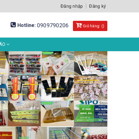
Đăng nhập
Đăng ký
0909790206
Hotline:
Giỏ hàng: (
)
BÁO