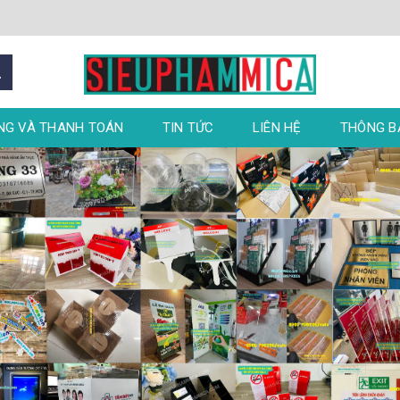
NG VÀ THANH TOÁN
TIN TỨC
LIÊN HỆ
THÔNG 