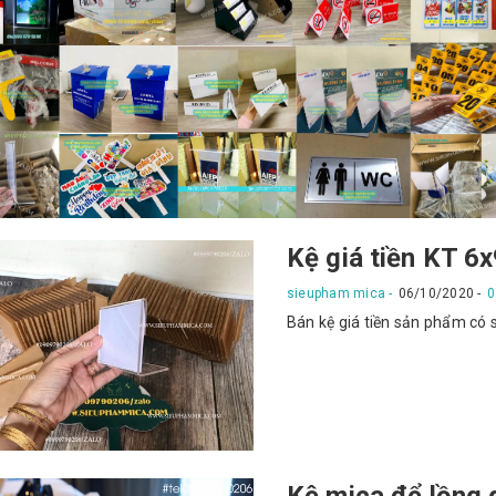
Kệ giá tiền KT 6
sieupham mica
06/10/2020
0
Bán kệ giá tiền sản phẩm có s
Kệ mica để lồng 