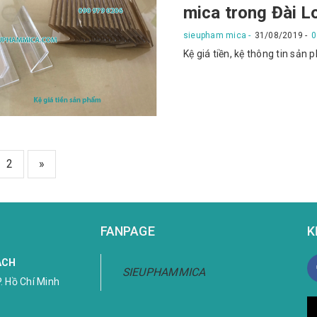
mica trong Đài L
sieupham mica
31/08/2019
0
Kệ giá tiền, kệ thông tin sản
2
»
FANPAGE
K
ÁCH
SIEUPHAMMICA
. Hồ Chí Minh