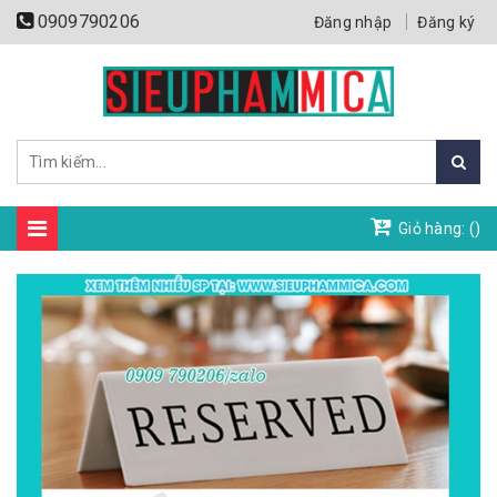
0909790206
Đăng nhập
Đăng ký
Giỏ hàng: (
)