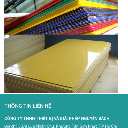
THÔNG TIN LIÊN HỆ
CÔNG TY TNHH THIẾT BỊ VÀ GIẢI PHÁP NGUYỄN BÁCH
Địa chỉ:
33/8 Lưu Nhân Chú, Phường Tân Sơn Nhất, TP. Hồ Chí