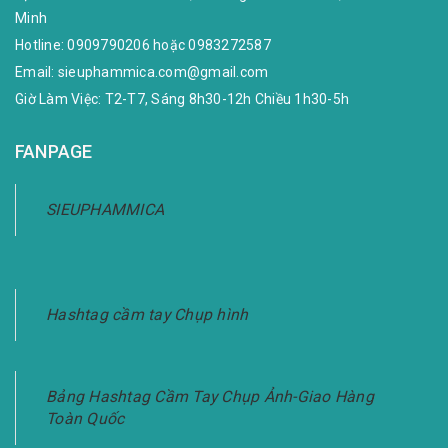
Minh
Hotline:
0909790206
hoặc
0983272587
Email:
sieuphammica.com@gmail.com
Giờ Làm Việc: T2-T7, Sáng 8h30-12h Chiều 1h30-5h
FANPAGE
SIEUPHAMMICA
Hashtag cầm tay Chụp hình
Bảng Hashtag Cầm Tay Chụp Ảnh-Giao Hàng
Toàn Quốc