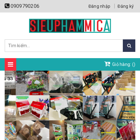
0909790206
Đăng nhập
Đăng ký
Giỏ hàng: (
)