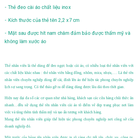
- Thẻ đeo cài áo chất liệu inox
- Kích thước của thẻ tên 2,2 x7 cm
- Mặt sau được hít nam châm đảm bảo được thẩm mỹ và
không làm xước áo
T
hẻ nhân viên
là thẻ dùng để đeo ngực hoặc cài áo, có nhiều loại thẻ nhân viên với
các chất liệu khác nhau : thẻ nhân viên bằng đồng, nhôm, mica, nhựa,…. Là thẻ tên
nhân viên chuyên nghiệp dùng để cài, đính lên áo thể hiện tác phong chuyên nghiệp
lịch sự sang trọng. Có thể tháo gỡ ra dễ dàng dùng được lâu dài theo thời gian.
Hiện nay đại đa số các cơ quan như nhà hàng, khách sạn các cửa hàng chũi thức ăn
nhanh…đều sử dụng thẻ tên nhân viên cài áo tô điểm vẻ đẹp trang phục nơi làm
việc và tăng thêm tính thẩm mỹ và tạo ấn tượng với khách hàng.
Mang thẻ tên nhân viên giúp thể hiện tác phong chuyên nghiệp nơi công sở của
doanh nghiệp đó.
Mặt trước của bảng tên nhân viên được in rõ ràng chi tiết tên, chức vụ, công ty,