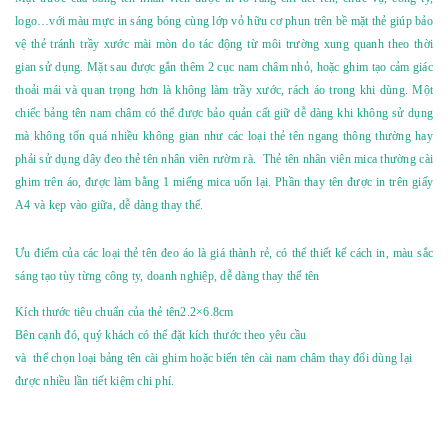
logo…với màu mực in sáng bóng cùng lớp vỏ hữu cơ phun trên bề mặt thẻ giúp bảo
vệ thẻ tránh trầy xước mài mòn do tác động từ môi trường xung quanh theo thời
gian sử dụng. Mặt sau được gắn thêm 2 cục nam châm nhỏ, hoặc ghim tạo cảm giác
thoải mái và quan trọng hơn là không làm trầy xước, rách áo trong khi dùng.
Một
chiếc bảng tên nam châm có thể được bảo quản cất giữ dễ dàng khi không sử dụng
mà không tốn quá nhiều không gian như các loại thẻ tên ngang thông thường hay
phải sử dụng dây đeo thẻ tên nhân viên rườm rà.
Thẻ tên nhân viên mica thường cài
ghim trên áo, được làm bằng 1 miếng mica uốn lại. Phần thay tên được in trên giấy
A4 và kẹp vào giữa, dễ dàng thay thế.
Ưu điểm của các loại thẻ tên đeo áo là giá thành rẻ, có thể thiết kế cách in, màu sắc
sáng tạo tùy từng công ty, doanh nghiệp, dễ dàng thay thế tên
Kích thước tiêu chuẩn của thẻ tên2.2×6.8cm
Bên cạnh đó, quý khách có thể đặt kích thước theo yêu cầu
và thể chọn loại bảng tên cài ghim hoặc biển tên cài nam châm thay đổi dùng lại
được nhiều lần tiết kiệm chi phí.