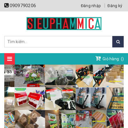
0909790206
Đăng nhập
Đăng ký
Giỏ hàng: (
)