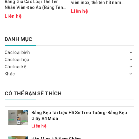
Bảng Giá Các Loại Thẻ Tên
viên inox, thẻ tên hít nam
Nhân Viên Đeo Áo (Bảng Tên
châm, thẻ tên mica
Liên hệ
Nhân Viên)-Gía Chỉ Từ 16k
Liên hệ
DANH MỤC
Các loại biển
Các loại hộp
Các loại kệ
Khác
CÓ THỂ BẠN SẼ THÍCH
Bảng Kẹp Tài Liệu Hồ Sơ Treo Tường-Bảng Kẹp
Giấy A4 Mica
Liên hệ
Hộp Mica Hít Nam Châm