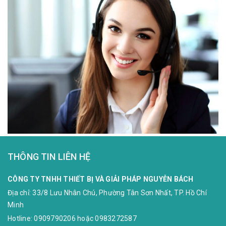
THÔNG TIN LIÊN HỆ
CÔNG TY TNHH THIẾT BỊ VÀ GIẢI PHÁP NGUYỄN BÁCH
Địa chỉ:
33/8 Lưu Nhân Chú, Phường Tân Sơn Nhất, TP. Hồ Chí
Minh
Hotline:
0909790206
hoặc
0983272587