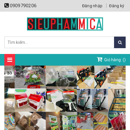
0909790206
Đăng nhập
Đăng ký
Giỏ hàng: (
)