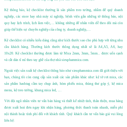
Kệ thông báo, kệ checklist thường
là sản phẩm treo tường, nhầm để quý doanh
nghiệp, các store hay nhà máy xí nghiệp, bệnh viện gắn những tờ thông báo, nội
quy hay lịch trình, lịch làm việc,.... không những để nhân viên dễ theo dõi mà còn
giúp thể hiện sự chuyên nghiệp của công ty, doanh nghiệp,....
Kệ checklist
có nhiều kiểu dáng cũng như kích thước sao cho phù hợp với từng nhu
cầu khách hàng. Thường kích thước thông dụng nhất sẽ là A4,A5, A6, hay
10x20. Kệ checklist thường được làm từ Mica 2mm, 3mm, 5mm... được uốn cạnh
và cắt dán tỉ mỉ theo tay ghề của thợ nhà sieuphammica.com.
Ngoài việc sản xuất
kệ checklist thông báo
như
sieuphammica.com
đã giới thiệu với
bạn, chúng tôi còn cung cấp sản xuất các sản phẩm khác như: kệ tờ rơi mica, các
sản phẩm hashtag cầm tay chụp ảnh, hòm phiếu mica, thùng thư góp ý, kệ mica
menu, kệ treo tường, khung mica led, ....
Với đội ngũ nhân viên tư vấn bán hàng và thiết kế nhiệt tình, thân thiện, mua hàng
được xuất hoá đơn ngay khi nhận hàng, phương thức thanh toán nhanh, miễn phí
nội thành hoặc tính phí đối với khách tỉnh. Quý khách cần tư vấn báo giá vui lòng
liên hệ: