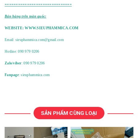
==============================
Bán hàng trên toàn quốc:
WEBSITE:
WWW.SIEUPHAMMICA.COM
Email:
sieuphammica.com@gmail.com
Hotline:
090 979 0206
Zalo
/
viber
: 090 979 0206
Fanpage
: sieuphammica.com
SẢN PHẨM CÙNG LOẠI