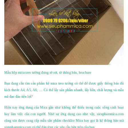
Mẫu hộp mica treo tường đựng tờ rơi, tờ thông báo, brochure
Bạn đang cần tìm sản phẩm
kệ mica treo tường
có thể để được giấy thông báo đủ
kích thước A4, A5, A6, .... Có thể lấy sản phẩm nhanh, lấy liền, chất lượng và mẫu
mã đạo đáo tiện lợi?
Hiện nay ứng dụng của Mica gần như không thể thiếu trong cuộc sống sinh hoạt
hay làm việc của con người. Nhờ sự ứng dụng cao như vậy, sieuphammica.com
cũng xin được cung cấp mẫu sản phẩm checklist Mica hay gọi là kệ thông báo mà
sieuphammica.com có thể đáp ứng các yêu cầu bên trên của bạn.