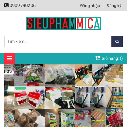
0909790206
Đăng nhập
Đăng ký
Giỏ hàng: (
)