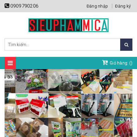
0909790206
Đăng nhập
Đăng ký
Giỏ hàng: (
)