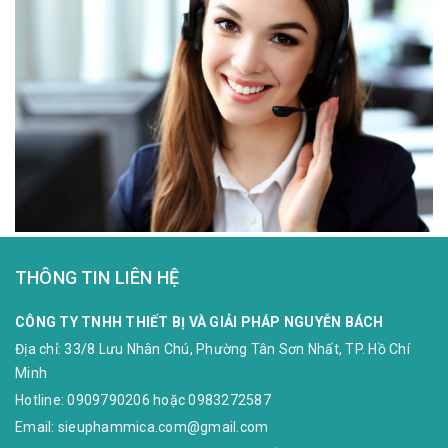
THÔNG TIN LIÊN HỆ
CÔNG TY TNHH THIẾT BỊ VÀ GIẢI PHÁP NGUYỄN BÁCH
Địa chỉ:
33/8 Lưu Nhân Chú, Phường Tân Sơn Nhất, TP. Hồ Chí
Minh
Hotline:
0909790206
hoặc
0983272587
Email:
sieuphammica.com@gmail.com