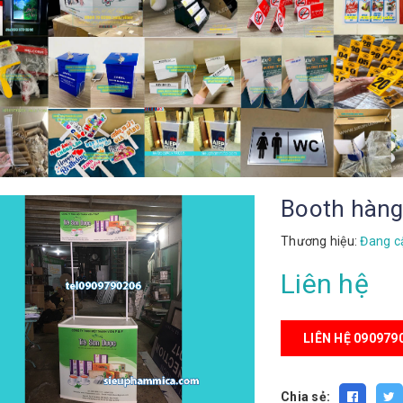
Booth hàng
Thương hiệu:
Đang c
Liên hệ
LIÊN HỆ 090979
Chia sẻ: