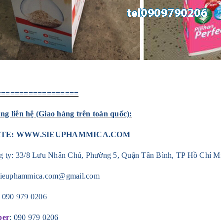
==================
g liên hệ (Giao hàng trên toàn quốc):
ITE:
WWW.SIEUPHAMMICA.COM
g ty: 33/8 Lưu Nhân Chú, Phường 5, Quận Tân Bình, TP Hồ Chí M
sieuphammica.com@gmail.com
:
090 979 0206
ber
:
090 979 0206