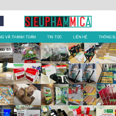
NG VÀ THANH TOÁN
TIN TỨC
LIÊN HỆ
THÔNG 