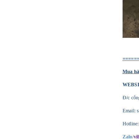
=====
Mua hàn
WEBS
Đ/c côn
Email:
Hotline
Zalo
/
vi