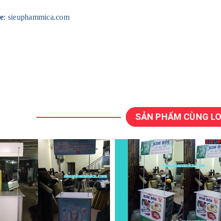
e
: sieuphammica.com
SẢN PHẨM CÙNG LO