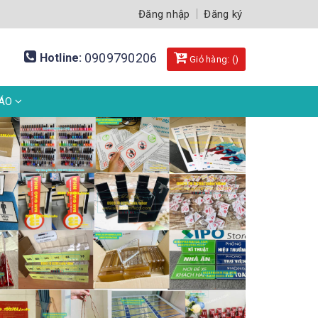
Đăng nhập
Đăng ký
0909790206
Hotline:
Giỏ hàng: (
)
BÁO