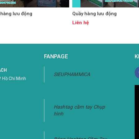
 hàng lưu động
Quầy hàng lưu động
ệ
Liên hệ
FANPAGE
K
ÁCH
SIEUPHAMMICA
. Hồ Chí Minh
Hashtag cầm tay Chụp
hình