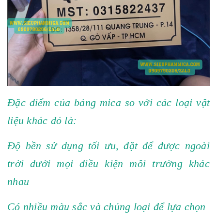
Đặc điểm của bảng mica so với các loại vật
liệu khác đó là:
Độ bền sử dụng tối ưu, đặt để được ngoài
trời dưới mọi điều kiện môi trường khác
nhau
Có nhiều màu sắc và chủng loại để lựa chọn