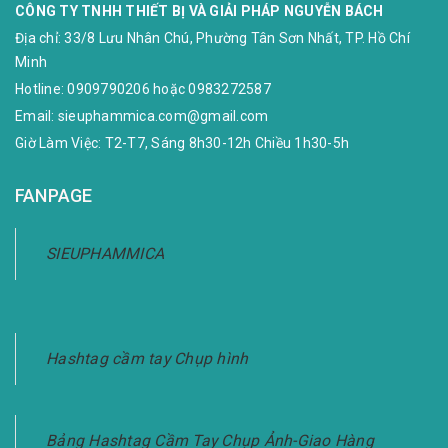
CÔNG TY TNHH THIẾT BỊ VÀ GIẢI PHÁP NGUYỄN BÁCH
Địa chỉ:
33/8 Lưu Nhân Chú, Phường Tân Sơn Nhất, TP. Hồ Chí
Minh
Hotline:
0909790206
hoặc
0983272587
Email:
sieuphammica.com@gmail.com
Giờ Làm Việc: T2-T7, Sáng 8h30-12h Chiều 1h30-5h
FANPAGE
SIEUPHAMMICA
Hashtag cầm tay Chụp hình
Bảng Hashtag Cầm Tay Chụp Ảnh-Giao Hàng