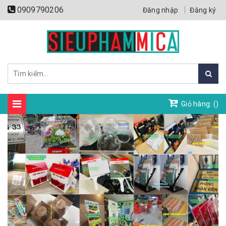
0909790206
Đăng nhập
Đăng ký
Giỏ hàng: (
)